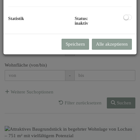
Preis
Statistik
Status:
inaktiv
-
Zimmer
Speichern
Alle akzeptieren
-
Wohnfläche (von/bis)
-
Weitere Suchoptionen
Filter zurücksetzen
Suchen