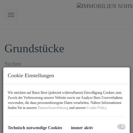
Navigation anzeigen
Grundstücke
Suchen
Cookie Einstellungen
Objektnummer
Wir möchten auf Basis Ihrer (jederzeit widerrufbaren) Einwilligung Cookies zum
Zweck der Verbesserung unserer Website sowie zur Analyse Ihres Userverhaltens
Vermarktungsart
verwenden, die dazu personenbezogene Daten verarbeiten. Nähere Informationen
finden Sie in unserer
Datenschutzerklärung
und unserer
Cookie Policy
.
Alle
Miete
Kauf
Objektart
Technisch notwendige Cookies
immer aktiv