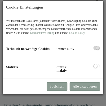
Cookie Einstellungen
Preis
-
Wir möchten auf Basis Ihrer (jederzeit widerrufbaren) Einwilligung Cookies zum
Zweck der Verbesserung unserer Website sowie zur Analyse Ihres Userverhaltens
verwenden, die dazu personenbezogene Daten verarbeiten. Nähere Informationen
Zimmer
finden Sie in unserer
Datenschutzerklärung
und unserer
Cookie Policy
.
-
Technisch notwendige Cookies
immer aktiv
Wohnfläche (von/bis)
-
Statistik
Status:
Weitere Suchoptionen
inaktiv
Filter zurücksetzen
Suchen
Speichern
Alle akzeptieren
Erhalten Sie geeignete Immobilienangebote noch vor