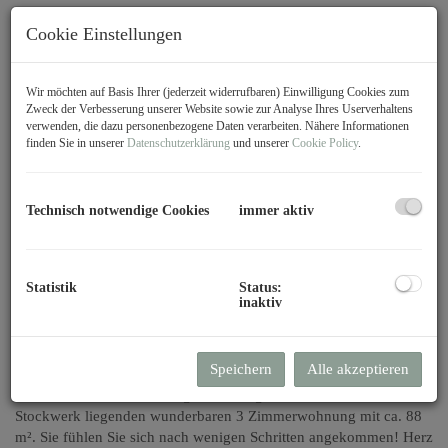
Cookie Einstellungen
Wir möchten auf Basis Ihrer (jederzeit widerrufbaren) Einwilligung Cookies zum
Zweck der Verbesserung unserer Website sowie zur Analyse Ihres Userverhaltens
verwenden, die dazu personenbezogene Daten verarbeiten. Nähere Informationen
finden Sie in unserer
Datenschutzerklärung
und unserer
Cookie Policy
.
Technisch notwendige Cookies
immer aktiv
Statistik
Status:
Beschreibung
inaktiv
Herzlich
willkommen
bei Immobilien Sohm!
Speichern
Alle akzeptieren
Einen malerischen Ausblick erwartet Sie in dieser im Jahr 1999
erbauten Terrassenwohnung. Ebenerdig laufen Sie in die im 1
Stockwerk liegenden wunderbaren 3 Zimmerwohnung mit ca. 88
m². Sie fühlen Sie sich nach wenigen Schritten angekommen! Herz