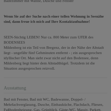
Badezimmer mit Wanne, Dusche und Fenster
Wenn Sie auf der Suche nach einer tollen Wohnung in Seenähe
sind, dann freue ich mich auf Ihre Kontaktaufnahme!
SEEN-Süchtig LEBEN! Nur ca. 800 Meter zum UFER des
BODENSEES
Mildenberg ist ein Teil von Bregenz, der in der Nähe der Altstadt
liegt - ungefähr fünf Gehminuten entfernt - ; ein ausgesprochen
idyllischer Ort. Man sieht zwar nicht auf den Bodensee, denn
Mildenberg liegt hinter dem Altstadthügel. Trotzdem ist die
Situation ausgesprochen reizvoll.
Ausstattung
Bad mit Fenster
Bad mit WC
Badewanne
Doppel- /
Mehrfachverglasung
Dusche
Einbauküche
Flachdach
Fliesen
Fußbodenheizung
Gas
Grünblick
Gäste-WC
Massiv
Parkett