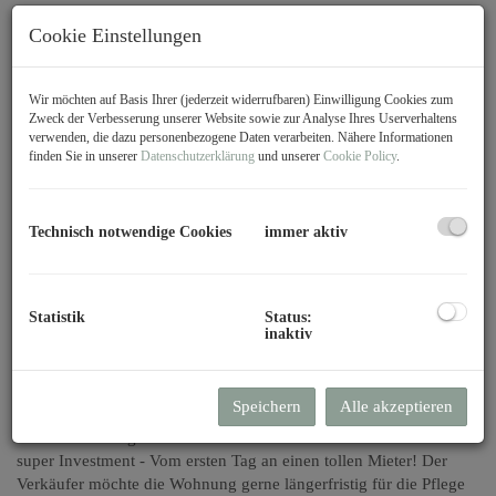
Cookie Einstellungen
Wir möchten auf Basis Ihrer (jederzeit widerrufbaren) Einwilligung Cookies zum
Zweck der Verbesserung unserer Website sowie zur Analyse Ihres Userverhaltens
verwenden, die dazu personenbezogene Daten verarbeiten. Nähere Informationen
finden Sie in unserer
Datenschutzerklärung
und unserer
Cookie Policy
.
Technisch notwendige Cookies
immer aktiv
Statistik
Status:
Beschreibung
inaktiv
Herzlich
willkommen
bei Immobilien Sohm!
Speichern
Alle akzeptieren
Es freut mich sehr, Ihnen eine gepflegte und preiswerte 1,5
Zimmerwohnung im 11 Bezirk zum Kauf anbieten zu können! Ein
super Investment - Vom ersten Tag an einen tollen Mieter! Der
Verkäufer möchte die Wohnung gerne längerfristig für die Pflege