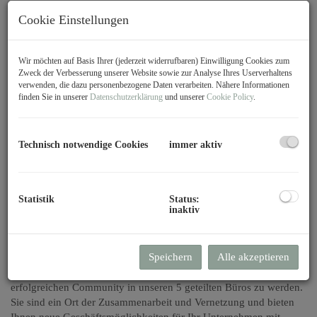
Cookie Einstellungen
Wir möchten auf Basis Ihrer (jederzeit widerrufbaren) Einwilligung Cookies zum
Zweck der Verbesserung unserer Website sowie zur Analyse Ihres Userverhaltens
verwenden, die dazu personenbezogene Daten verarbeiten. Nähere Informationen
finden Sie in unserer
Datenschutzerklärung
und unserer
Cookie Policy
.
Technisch notwendige Cookies
immer aktiv
Statistik
Status:
Beschreibung
inaktiv
Unsere dynamischen, attraktiv gestalteten Working-Bereiche in
Speichern
Alle akzeptieren
diesem Gemeinschaftsbüro sorgen für eine neue Dimension bei
Ihrer Art zu arbeiten. Sie bieten Ihnen die Chance, Teil einer
erfolgreichen Community in unseren 5 geteilten Büros zu werden.
Sie sind ein Ort der Zusammenarbeit und Vernetzung und bieten
Ihnen neue Geschäftsmöglichkeiten für Ihr Unternehmen mit