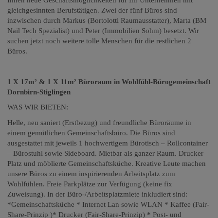
gleichgesinnten Berufstätigen. Zwei der fünf Büros sind
inzwischen durch Markus (Bortolotti Raumausstatter), Marta (BM
Nail Tech Spezialist) und Peter (Immobilien Sohm) besetzt. Wir
suchen jetzt noch weitere tolle Menschen für die restlichen 2
Büros.
1 X 17m² & 1 X 11m² Büroraum in Wohlfühl-Bürogemeinschaft
Dornbirn-Stiglingen
WAS WIR BIETEN:
Helle, neu saniert (Erstbezug) und freundliche Büroräume in
einem gemütlichen Gemeinschaftsbüro. Die Büros sind
ausgestattet mit jeweils 1 hochwertigem Bürotisch – Rollcontainer
– Bürostuhl sowie Sideboard. Mietbar als ganzer Raum. Drucker
Platz und möblierte Gemeinschaftsküche. Kreative Leute machen
unsere Büros zu einem inspirierenden Arbeitsplatz zum
Wohlfühlen. Freie Parkplätze zur Verfügung (keine fix
Zuweisung). In der Büro-/Arbeitsplatzmiete inkludiert sind:
*Gemeinschaftsküche * Internet Lan sowie WLAN * Kaffee (Fair-
Share-Prinzip )* Drucker (Fair-Share-Prinzip) * Post- und