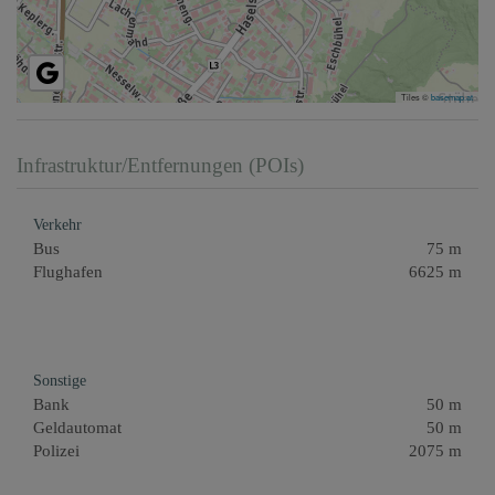
Tiles ©
basemap.at
Infrastruktur/Entfernungen (POIs)
Verkehr
Bus
75 m
Flughafen
6625 m
Sonstige
Bank
50 m
Geldautomat
50 m
Polizei
2075 m