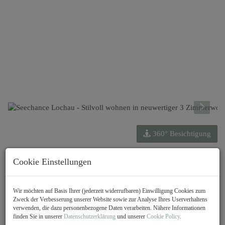
360° Besichtigung
Beschreibung
Cookie Einstellungen
Exklusives 3-Zimmer-Wohnung in
Wir möchten auf Basis Ihrer (jederzeit widerrufbaren) Einwilligung Cookies zum
Bestlage von Lochau!
Zweck der Verbesserung unserer Website sowie zur Analyse Ihres Userverhaltens
verwenden, die dazu personenbezogene Daten verarbeiten. Nähere Informationen
finden Sie in unserer
Datenschutzerklärung
und unserer
Cookie Policy
.
Herzlich
Willkommen
bei Immobilien Sohm – Ihrer Adresse für