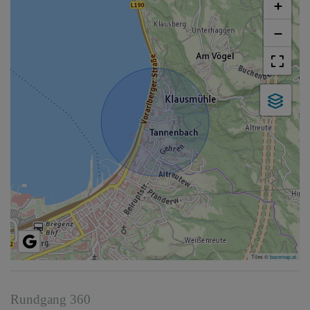
+
−
Tiles ©
basemap.at
Rundgang 360