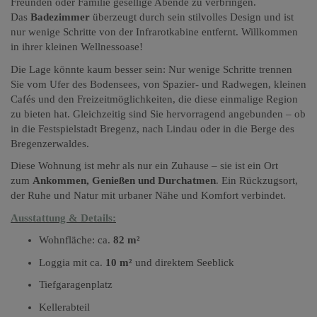
Freunden oder Familie gesellige Abende zu verbringen.
Das
Badezimmer
überzeugt durch sein stilvolles Design und ist
nur wenige Schritte von der Infrarotkabine entfernt. Willkommen
in ihrer kleinen Wellnessoase!
Die Lage könnte kaum besser sein: Nur wenige Schritte trennen
Sie vom Ufer des Bodensees, von Spazier- und Radwegen, kleinen
Cafés und den Freizeitmöglichkeiten, die diese einmalige Region
zu bieten hat. Gleichzeitig sind Sie hervorragend angebunden – ob
in die Festspielstadt Bregenz, nach Lindau oder in die Berge des
Bregenzerwaldes.
Diese Wohnung ist mehr als nur ein Zuhause – sie ist ein Ort
zum
Ankommen, Genießen und Durchatmen
. Ein Rückzugsort,
der Ruhe und Natur mit urbaner Nähe und Komfort verbindet.
Ausstattung & Details:
Wohnfläche: ca.
82 m²
Loggia mit ca.
10 m²
und direktem Seeblick
Tiefgaragenplatz
Kellerabteil