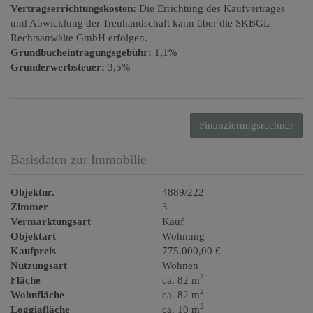
Vertragserrichtungskosten:
Die Errichtung des Kaufvertrages
und Abwicklung der Treuhandschaft kann über die SKBGL
Rechtsanwälte GmbH erfolgen.
Grundbucheintragungsgebühr:
1,1%
Grunderwerbsteuer:
3,5%
Finanzierungsrechner
Basisdaten zur Immobilie
Objektnr.
4889/222
Zimmer
3
Vermarktungsart
Kauf
Objektart
Wohnung
Kaufpreis
775.000,00 €
Nutzungsart
Wohnen
2
Fläche
ca. 82 m
2
Wohnfläche
ca. 82 m
2
Loggiafläche
ca. 10 m