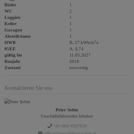
Bäder
1
WC
2
Loggien
1
Keller
1
Garagen
1
Abstellräume
1
2
HWB
B, 27 kWh/m
a
fGEE
A, 0,74
gültig bis
11.05.2027
Baujahr
2018
Zustand
neuwertig
Kontaktieren Sie uns
Peter Sohm
Geschäftsführender Inhaber
+43 664 9587939
office@immobilien-sohm.at