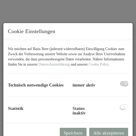
Cookie Einstellungen
Wir möchten auf Basis Ihrer (jederzeit widerrufbaren) Einwilligung Cookies zum
Zweck der Verbesserung unserer Website sowie zur Analyse Ihres Userverhaltens
verwenden, die dazu personenbezogene Daten verarbeiten. Nähere Informationen
finden Sie in unserer
Datenschutzerklärung
und unserer
Cookie Policy
.
Technisch notwendige Cookies
immer aktiv
360° Besichtigung
Beschreibung
Statistik
Status:
inaktiv
Über den Dächern von Dornbirn –
Stilvoll wohnen mit Weitblick
Speichern
Alle akzeptieren