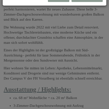
Im Herzen von Dornbirn-Hatlerdorf, wo Stadtleben und Ruhe
perfekt harmonieren, wartet Ihr neues Zuhause. Diese helle 3-
Zimmer-Dachgeschosswohnung mit wunderbarem großen Balkon
und Blick auf den Karren.
Die Wohnung wurde 2022 mit viel Liebe zum Detail renoviert.
Hochwertige Tischlereinbauten, eine moderne Küche und ein
offener, durchdachter Grundriss schaffen eine Atmosphäre, in der
man sich sofort wohlfühlt.
Eines der Highlights ist der großzügige Balkon mit Süd-
Ausrichtung– perfekt für laue Sommerabende, Frühstück in der
Morgensonne oder den Sundowner mit Aussicht.
Hier wohnen Sie mitten im Leben: Apotheke, Lebensmittelmarkt,
Konditorei und Drogerie sind nur wenige Gehminuten entfernt.
Der Campus V der FH Vorarlberg ist ebenfalls schnell erreichbar.
Ausstattung / Highlights:
ca. 68 m² Wohnfläche + ca. 20 m² Balkon
3-Zimmer-Dachgeschosswohnung mit Aufzug