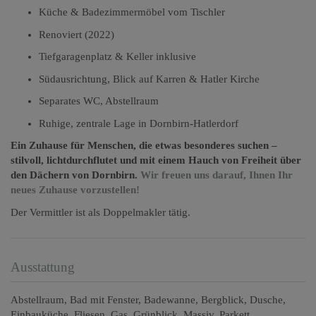
Küche & Badezimmermöbel vom Tischler
Renoviert (2022)
Tiefgaragenplatz & Keller inklusive
Südausrichtung, Blick auf Karren & Hatler Kirche
Separates WC, Abstellraum
Ruhige, zentrale Lage in Dornbirn-Hatlerdorf
Ein Zuhause für Menschen, die etwas besonderes suchen –
stilvoll, lichtdurchflutet und mit einem Hauch von Freiheit über
den Dächern von Dornbirn.
Wir freuen uns darauf, Ihnen Ihr
neues Zuhause vorzustellen!
Der Vermittler ist als Doppelmakler tätig.
Ausstattung
Abstellraum
Bad mit Fenster
Badewanne
Bergblick
Dusche
Einbauküche
Fliesen
Gas
Grünblick
Massiv
Parkett