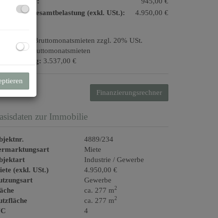
msatzsteuer:
945,00 €
natliche Gesamtbelastung (exkl. USt.):
4.950,00 €
ovision:
3 Bruttomonatsmieten zzgl. 20% USt.
aution:
3 Bruttomonatsmieten
ergebührung:
3.537,00 €
eptieren
Finanzierungsrechner
asisdaten zur Immobilie
jektnr.
4889/234
ermarktungsart
Miete
bjektart
Industrie / Gewerbe
ete (exkl. USt.)
4.950,00 €
utzungsart
Gewerbe
2
läche
ca. 277 m
2
tzfläche
ca. 277 m
C
4