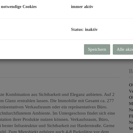
U
 notwendige Cookies
immer aktiv
mo
Pr
Status: inaktiv
K
V
Speichern
Alle akz
B
Ob
V
kte Kombination aus Sichtbarkeit und Eleganz anbieten. Auf 2
O
m Glanz erstrahlen lassen. Die Immobilie mit Gesamt ca. 277
Mi
epräsentativen Verkaufsraum oder ein repräsentatives Büro.
N
chtdurchflutetem Ambiente. Im Untergeschoss findet sich eine
F
sentation ihrer Produkte nutzen können. Verkaufsraum, Büro,
Nu
bester Infrastruktur und Sichtbarkeit zur Harderstraße. Gerne
W
hild. Zum Mietobjekt gehören auch 4-8 Parkplätze vor dem