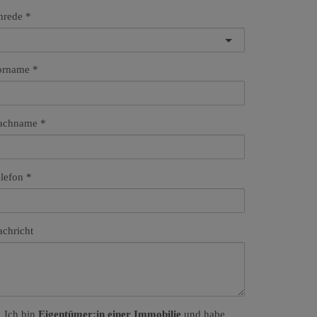
nrede
orname
achname
lefon
chricht
Ich bin
Eigentümer:in einer Immobilie
und habe