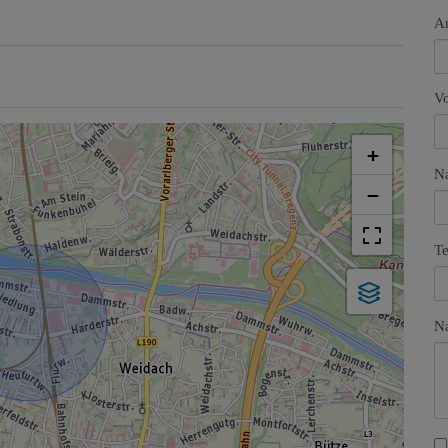
A
V
+
N
−
Te
Na