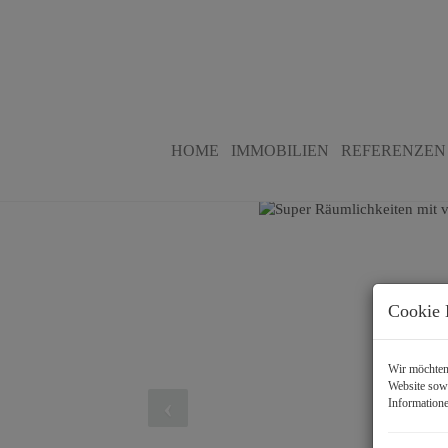
Super Räumlichkeiten mit viel Pl
HOME
IMMOBILIEN
REFERENZEN
6923 Lauterach
, Harderstraße
Cookie 
Wir möchten 
Website sowi
Informatione