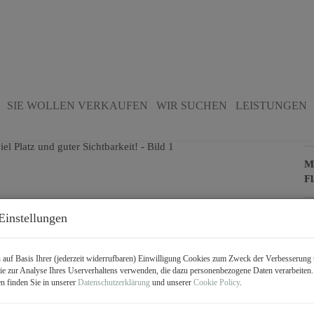
atz und guter Sichtbarkeit!
SIE WOLLEN VERKAUFEN
WIR SUCHEN
LEISTUNGEN
B
Mi
F
Einstellungen
P
Ge
auf Basis Ihrer (jederzeit widerrufbaren) Einwilligung Cookies zum Zweck der Verbesserung 
e zur Analyse Ihres Userverhaltens verwenden, die dazu personenbezogene Daten verarbeiten
Mi
n finden Sie in unserer
Datenschutzerklärung
und unserer
Cookie Policy
.
Be