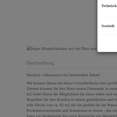
Technisch
Statistik
Beschreibung
Herzlich
willkommen
bei Immobilien Sohm!
Wir können Ihnen mit dieser Gewerbefläche eine perfe
Ebenen können Sie hier Ihren neuen Firmensitz in neue
m2 bietet Ihnen die Möglichkeit für einen tollen und r
Begrüßen Sie ihre Kunden in einem gemütlichen und li
tolle Fläche von ca. 82 m2 die Sie perfekt für die Prä
Produktionswerkstatt und Schauraum in einem - das mit 
kann zur Straßenseite hin nach Absprache ein Werbesc