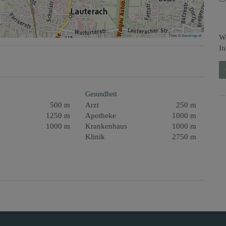
Tiles ©
basemap.at
Wi
In
Gesundheit
500 m
Arzt
250 m
1250 m
Apotheke
1000 m
1000 m
Krankenhaus
1000 m
Klinik
2750 m