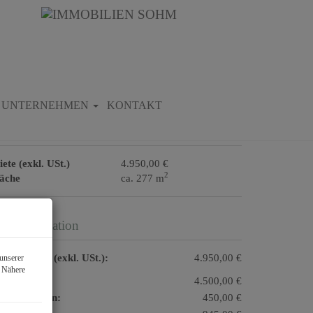
Download Expose
UNTERNEHMEN
KONTAKT
asisdaten zur Immobilie
ete (exkl. USt.)
4.950,00 €
2
läche
ca. 277 m
reisinformation
samtmiete (exkl. USt.):
4.950,00 €
unserer
. Nähere
ete:
4.500,00 €
triebskosten:
450,00 €