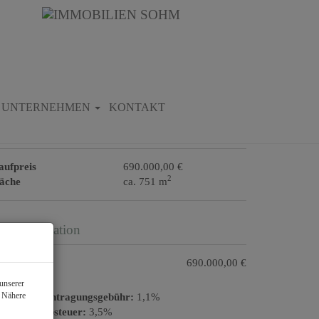
Download Expose
UNTERNEHMEN
KONTAKT
asisdaten zur Immobilie
aufpreis
690.000,00 €
2
läche
ca. 751 m
reisinformation
ufpreis:
690.000,00 €
unserer
. Nähere
rundbucheintragungsgebühr:
1,1%
runderwerbsteuer:
3,5%