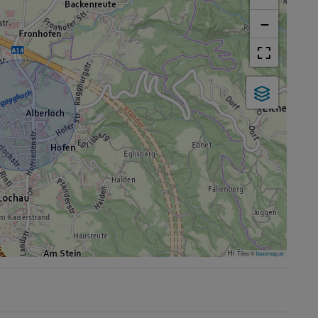
−
Tiles ©
basemap.at