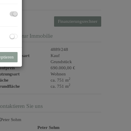
Finanzierungsrechner
asisdaten zur Immobilie
jektnr.
4889/248
ermarktungsart
Kauf
eptieren
bjektart
Grundstück
aufpreis
690.000,00 €
utzungsart
Wohnen
2
läche
ca. 751 m
2
rundfläche
ca. 751 m
ontaktieren Sie uns
Peter Sohm