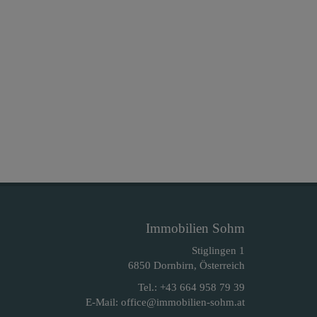
Immobilien Sohm
Stiglingen 1
6850 Dornbirn, Österreich
Tel.:
+43 664 958 79 39
E-Mail:
office@immobilien-sohm.at