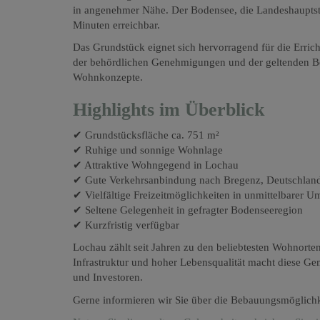
in angenehmer Nähe. Der Bodensee, die Landeshauptst
Minuten erreichbar.
Das Grundstück eignet sich hervorragend für die Erric
der behördlichen Genehmigungen und der geltenden Beb
Wohnkonzepte.
Highlights im Überblick
✔ Grundstücksfläche ca. 751 m²
✔ Ruhige und sonnige Wohnlage
✔ Attraktive Wohngegend in Lochau
✔ Gute Verkehrsanbindung nach Bregenz, Deutschland
✔ Vielfältige Freizeitmöglichkeiten in unmittelbarer 
✔ Seltene Gelegenheit in gefragter Bodenseeregion
✔ Kurzfristig verfügbar
Lochau zählt seit Jahren zu den beliebtesten Wohnorte
Infrastruktur und hoher Lebensqualität macht diese G
und Investoren.
Gerne informieren wir Sie über die Bebauungsmöglichkei