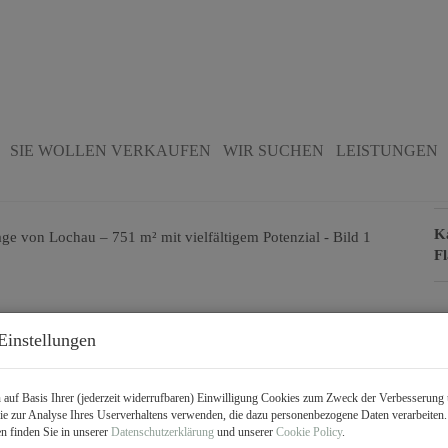
egehrter Wohnlage von Lochau – 751
SIE WOLLEN VERKAUFEN
WIR SUCHEN
LEISTUNGEN
B
K
F
P
Einstellungen
Ka
auf Basis Ihrer (jederzeit widerrufbaren) Einwilligung Cookies zum Zweck der Verbesserung 
e zur Analyse Ihres Userverhaltens verwenden, die dazu personenbezogene Daten verarbeiten
G
n finden Sie in unserer
Datenschutzerklärung
und unserer
Cookie Policy
.
G