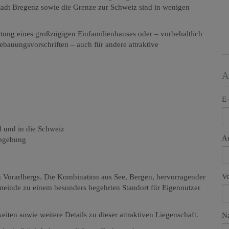
adt Bregenz sowie die Grenze zur Schweiz sind in wenigen
htung eines großzügigen Einfamilienhauses oder – vorbehaltlich
auungsvorschriften – auch für andere attraktive
A
E-
 und in die Schweiz
A
Umgebung
V
n Vorarlbergs. Die Kombination aus See, Bergen, hervorragender
emeinde zu einem besonders begehrten Standort für Eigennutzer
ten sowie weitere Details zu dieser attraktiven Liegenschaft.
N