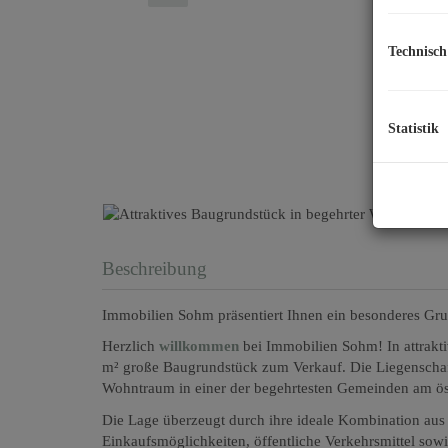
Technisch
Statistik
Beschreibung
Immobilien Sohm präsentiert Ihnen ein besonderes Gru
Herzlich
willkommen
bei Immobilien Sohm! In attrakt
m² große Baugrundstück zum Verkauf. Die Liegenschaft b
Wohntraum in einer der begehrtesten Gemeinden am ös
Die Lage überzeugt durch ihre ideale Kombination aus 
Einkaufsmöglichkeiten, öffentliche Verkehrsmittel sowi