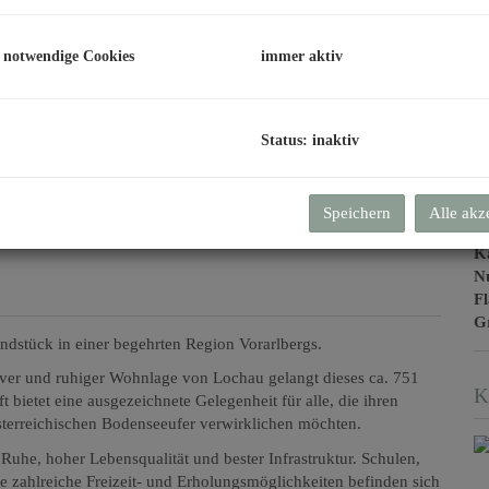
 notwendige Cookies
immer aktiv
B
Status: inaktiv
Ob
V
Speichern
Alle akz
O
K
N
F
G
ndstück in einer begehrten Region Vorarlbergs.
iver und ruhiger Wohnlage von Lochau gelangt dieses ca. 751
K
ietet eine ausgezeichnete Gelegenheit für alle, die ihren
terreichischen Bodenseeufer verwirklichen möchten.
Ruhe, hoher Lebensqualität und bester Infrastruktur. Schulen,
e zahlreiche Freizeit- und Erholungsmöglichkeiten befinden sich