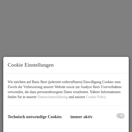
Cookie Einstellungen
Wir möchten auf Basis Ihrer (jederzeit widerrufbaren) Einwilligung Cookies zum
Beschreibung
Zweck der Verbesserung unserer Website sowie zur Analyse Ihres Userverhaltens
verwenden, die dazu personenbezogene Daten verarbeiten. Nähere Informationen
finden Sie in unserer
Datenschutzerklärung
und unserer
Cookie Policy
.
Diese gepflegte und frisch renovierte 4,5 Zimmer-Wohnung
befindet sich im Erdgeschoss einer beliebten Wohnanlage aus dem
Jahr 1976 im begehrten Dornbirner Hatlerdorf. Die Wohnung
Technisch notwendige Cookies
immer aktiv
überzeugt durch ihre großzügige Raumaufteilung, helle
Wohnräume, eine wunderbare große Terrasse sowie einen
wunderschönen Blick auf die Dornbirner Bergwelt und die Kirche