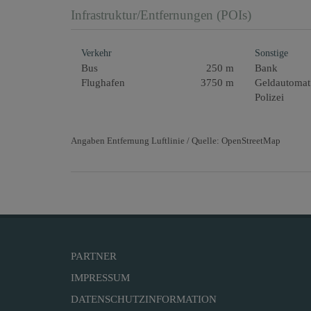
Infrastruktur/Entfernungen (POIs)
Verkehr
Sonstige
Bus
250 m
Bank
Flughafen
3750 m
Geldautomat
Polizei
Angaben Entfernung Luftlinie / Quelle: OpenStreetMap
PARTNER
IMPRESSUM
DATENSCHUTZINFORMATION