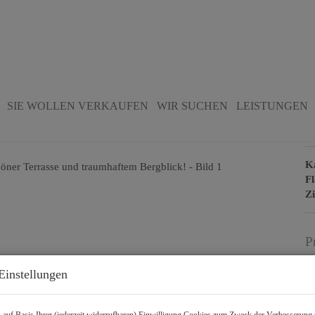
t schöner Terrasse und traumhaftem
SIE WOLLEN VERKAUFEN
WIR SUCHEN
LEISTUNGEN
B
K
F
Z
P
Einstellungen
Ka
Be
R
auf Basis Ihrer (jederzeit widerrufbaren) Einwilligung Cookies zum Zweck der Verbesserung 