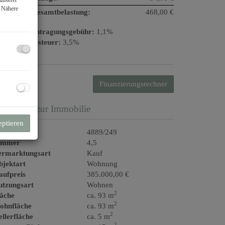
. Nähere
onatliche Gesamtbelastung:
468,00 €
rundbucheintragungsgebühr:
1,1%
runderwerbsteuer:
3,5%
Finanzierungsrechner
asisdaten zur Immobilie
eptieren
jektnr.
4889/249
immer
4,5
ermarktungsart
Kauf
bjektart
Wohnung
aufpreis
385.000,00 €
utzungsart
Wohnen
2
läche
ca. 93 m
2
ohnfläche
ca. 93 m
2
llerfläche
ca. 5 m
2