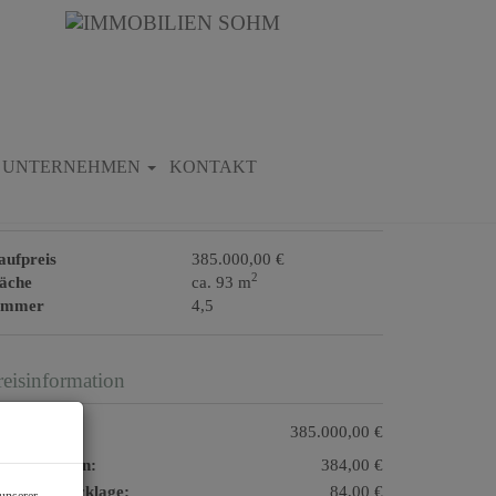
Download Expose
UNTERNEHMEN
KONTAKT
asisdaten zur Immobilie
aufpreis
385.000,00 €
2
läche
ca. 93 m
immer
4,5
reisinformation
ufpreis:
385.000,00 €
triebskosten:
384,00 €
eparaturrücklage:
84,00 €
unserer