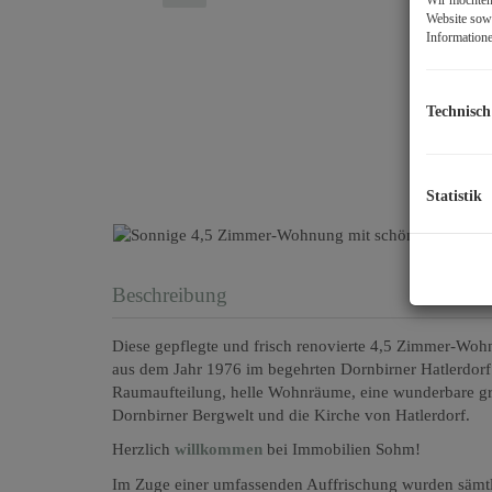
Website sowi
Informatione
Technisch
Statistik
Beschreibung
Diese gepflegte und frisch renovierte 4,5 Zimmer-Woh
aus dem Jahr 1976 im begehrten Dornbirner Hatlerdor
Raumaufteilung, helle Wohnräume, eine wunderbare gr
Dornbirner Bergwelt und die Kirche von Hatlerdorf.
Herzlich
willkommen
bei Immobilien Sohm!
Im Zuge einer umfassenden Auffrischung wurden sämtl