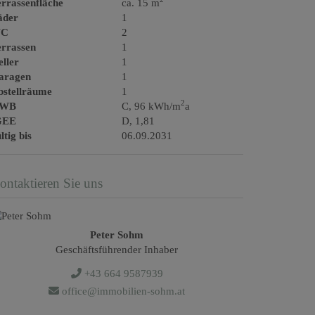
rrassenfläche
ca. 15 m
äder
1
C
2
errassen
1
ller
1
aragen
1
bstellräume
1
2
WB
C, 96 kWh/m
a
GEE
D, 1,81
ltig bis
06.09.2031
ontaktieren Sie uns
Peter Sohm
Geschäftsführender Inhaber
+43 664 9587939
office@immobilien-sohm.at