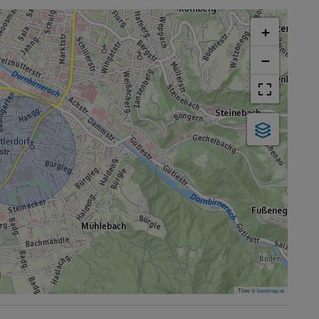
+
−
Tiles ©
basemap.at