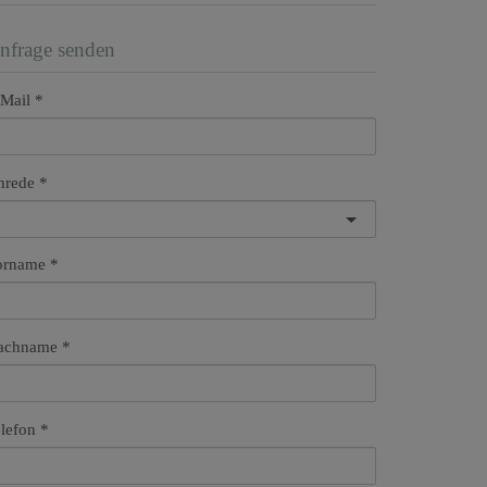
nfrage senden
Mail
nrede
orname
achname
lefon