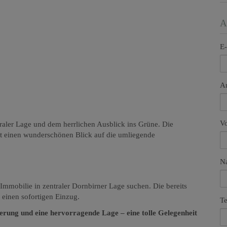
A
E-
A
V
raler Lage und dem herrlichen Ausblick ins Grüne. Die
et einen wunderschönen Blick auf die umliegende
N
Immobilie in zentraler Dornbirner Lage suchen. Die bereits
inen sofortigen Einzug.
Te
erung und eine hervorragende Lage – eine tolle Gelegenheit