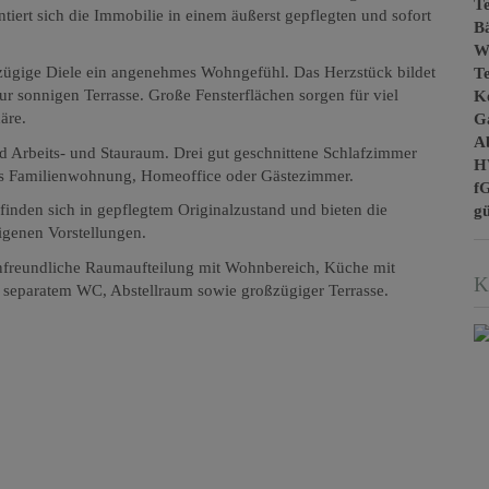
Te
iert sich die Immobilie in einem äußerst gepflegten und sofort
B
W
ßzügige Diele ein angenehmes Wohngefühl. Das Herzstück bildet
T
r sonnigen Terrasse. Große Fensterflächen sorgen für viel
Ke
äre.
G
A
end Arbeits- und Stauraum. Drei gut geschnittene Schlafzimmer
H
als Familienwohnung, Homeoffice oder Gästezimmer.
f
nden sich in gepflegtem Originalzustand und bieten die
gü
igenen Vorstellungen.
enfreundliche Raumaufteilung mit Wohnbereich, Küche mit
K
, separatem WC, Abstellraum sowie großzügiger Terrasse.