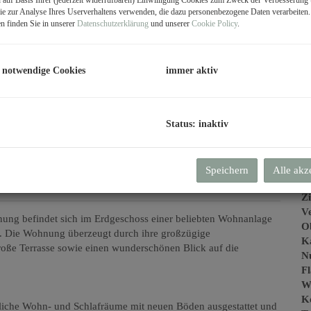
e zur Analyse Ihres Userverhaltens verwenden, die dazu personenbezogene Daten verarbeiten
m
n finden Sie in unserer
Datenschutzerklärung
und unserer
Cookie Policy
.
G
G
 notwendige Cookies
immer aktiv
Status: inaktiv
B
Speichern
Alle akz
Ob
Z
V
nung befindet sich im Erdgeschoss einer beliebten Wohnanlage
O
f. Die Wohnung überzeugt durch ihre großzügige
K
oße Terrasse sowie einen wunderschönen Blick auf die
N
F
W
Ke
iche Wohn- und Schlafräume mit neuen Böden ausgestattet und