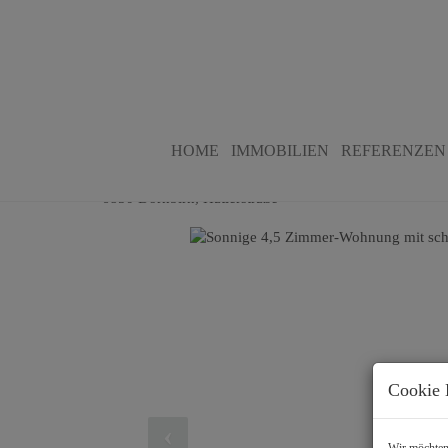
Sonnige 4,5 Zimmer-Wohnung mi
HOME
IMMOBILIEN
REFERENZEN
Bergblick!
6850 Dornbirn
, Hatlerstraße
Cookie 
Wir möchten 